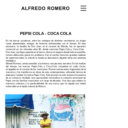
PEPSI COLA - COCA COLA
En las tierras yucatecas, entre los vestigios de distintos vecindarios, se erigen
casas abandonadas, testigos de historias entrelazadas con el tiempo. En este
escenario, la tiendita de Don Juan, en el corazón de Mérida, fue un epicentro
comercial en los vibrantes años 80, donde convivían Pepsi-Cola y Coca-Cola.
Don Juan, una figura querida en el barrio, ofrecía un espacio donde todo era posible,
incluso debía unos pesos sin problema. Con el cambio hacia las grandes cadenas
de supermercados, la vida de la tienda se desvaneció, dejando atrás una estampa
nostálgica.
Alfredo Romero, artista sensible a la historia, rescata esta narrativa. En las huellas
del tiempo, las marcas Pepsi-Cola y Coca-Cola competían en cada rincón,
arraigadas en el corazón de los mexicanos. Romero extrae estos fragmentos de la
memoria y los transforma en obras de arte contemporáneo, utilizando lámina de
plata para resaltar la icónica Pepsi-Cola. Este proceso no solo preserva la esencia
de un comercio olvidado, sino que también inmortaliza la conexión emocional de
Pepsi con las familias mexicanas a lo largo de décadas. Una obra que celebra la
memoria colectiva y la perdurabilidad de una marca que ha dejado una huella
imborrable en el tejido cultural de México.