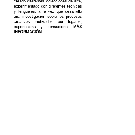
creado diferentes colecciones de arte,
experimentado con diferentes técnicas
y lenguajes, a la vez que desarrollo
una investigación sobre los procesos
creativos motivados por lugares,
experiencias y sensaciones...
MÁS
INFORMACIÓN
DETRÁS DE LA OBRA DE
ARTE
PEPSI, VOLVERÉ A EQUIVOCARME